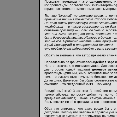
Поскольку
германцы - это одновременно и 
гос.пропаганды пользовались князья-германо
гордостью щеголяет смешанным расовым происхо
То, что "русский" не понятие крови, а пон
правившие нашим Отечеством. Спроси любого,
Но если взять родословную князя Александра
улыбнёшься — в таком рассмотрении он был 
образное прозвище — Большое Гнездо. А рожал
что она была "ясыня", то есть, осетинка. 
была дочерью Мстислава Удалого и дочери пол
это не всё. Примерно шестнадцать процентов
Юрий Долгорукий и прапрапрадед Всеволод —
что предки Александра нередко имели смешанные бр
Обратите внимание, что автор прям-таки слюнями
Параллельно разрабатывалась
идейная зараз
Но это - жвачка для интеллектуалов. Для осно
две стороны одной медали)
дегенеративна
пропаганды (фильмы, книги, официальные заявл
том, что русские пьют ничуть не больше, чем д
Да ни фига. Даже если бы образ соответствовал
сочинила. Это внедрённый ИЗВНЕ психокод.
Внедрённый кем? Знако кем. В новейшее время
такого абсурда попросту дойти не могло (
предназначавшаяся). Такое самоуничижени
Большевички же её вырезали на сто процентов, 
Обратите внимание, что даже вроде бы стоп
доходили. Потому что человек в здравом уме 
"виртуальные русские" в голливудских фильмах 