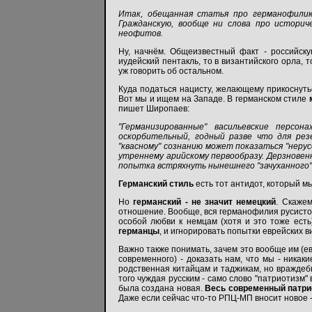
Итак, обещанная статья про германофилию.
Гражданскую, вообще ни слова про историч
неофитов.
Ну, начнём. Общеизвестный факт - российску
иудейский пентакль, то в византийского орла, 
уж говорить об остальном.
Куда податься нацисту, желающему прикоснутьс
Вот мы и ищем на Западе. В германском стиле
пишет Широпаев:
"Германизированные" васильевские персон
оскорбительный, годный разве что для резер
"квасному" сознанию может показаться "неру
утреннему арийскому первообразу. Дерзновенн
попытка встряхнуть нынешнего "зачуханного" 
Германский стиль
есть тот антидот, который м
Но
германский - не значит немецкий
. Скаже
отношение. Вообще, вся германофилия русист
особой любви к немцам (хотя и это тоже есть
германцы
, и игнорировать попытки еврейских в
Важно также понимать, зачем это вообще им (ев
современного) - доказать нам, что мы - никак
родственная китайцам и таджикам, но враждебн
того чуждая русским - само слово "патриотизм
была создана новая.
Весь современный патрио
Даже если сейчас что-то РПЦ-МП вносит новое 