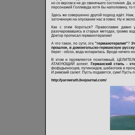
но со вкусом и не до свинячьего состояния. Да,
персонажей Голливуда хотя бы наполовину, то 
Здесь же совершенно другой подход идёт. Нам,
заточенную на опускание нас в говно. Ну и экс
Как с этим бороться? Православие давно 
разочаровавшись в старых методах, громко взд
Доктор прописал германотерапию!
А что такое, по сути, эта
"германотерапия"
?
Э
прошлое, в домонгольско-германскую русску
берег - обсох, вода испарилась. Вроде ничего но
В этом и проявляется позитивный, ЦЕЛИТЕЛ
АТАКУЮЩИЙ аспект.
Германский стиль - эт
фофудьеносцев, путиноидов, шабесгоев и прочу
И римский салют. Пусть подавятся, суки! Пусть 
http://yarowrath.livejournal.com/