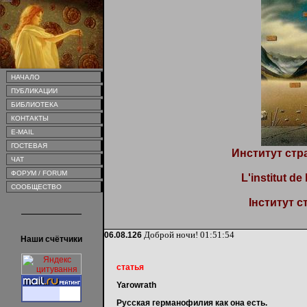
НАЧАЛО
ПУБЛИКАЦИИ
БИБЛИОТЕКА
КОНТАКТЫ
E-MAIL
ГОСТЕВАЯ
Институт стр
ЧАТ
ФОРУМ / FORUM
L'institut de
СООБЩЕСТВО
Інститут с
Доброй ночи!
01:51:54
06.08.126
Наши счётчики
статья
Yarowrath
Русская германофилия как она есть.