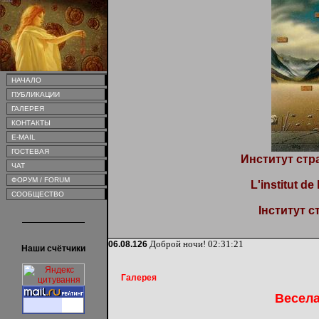
НАЧАЛО
ПУБЛИКАЦИИ
ГАЛЕРЕЯ
КОНТАКТЫ
E-MAIL
ГОСТЕВАЯ
Институт стр
ЧАТ
ФОРУМ / FORUM
L'institut de
СООБЩЕСТВО
Інститут с
Доброй ночи!
02:31:21
06.08.126
Наши счётчики
Галерея
Весела