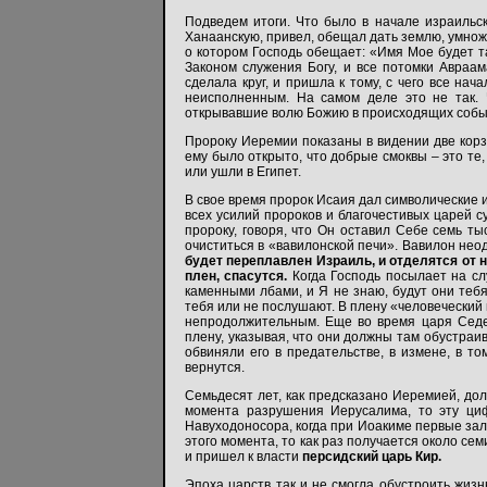
Подведем итоги. Что было в начале израильс
Ханаанскую, привел, обещал дать землю, умножи
о котором Господь обещает: «Имя Мое будет та
Законом служения Богу, и все потомки Авраа
сделала круг, и пришла к тому, с чего все нач
неисполненным. На самом деле это не так. 
открывавшие волю Божию в происходящих собы
Пророку Иеремии показаны в видении две корзи
ему было открыто, что добрые смоквы – это те, 
или ушли в Египет.
В свое время пророк Исаия дал символические и
всех усилий пророков и благочестивых царей с
пророку, говоря, что Он оставил Себе семь ты
очиститься в «вавилонской печи». Вавилон неод
будет переплавлен Израиль, и отделятся от не
плен, спасутся.
Когда Господь посылает на сл
каменными лбами, и Я не знаю, будут они тебя
тебя или не послушают. В плену «человеческий
непродолжительным. Еще во время царя Седе
плену, указывая, что они должны там обустраив
обвиняли его в предательстве, в измене, в то
вернутся.
Семьдесят лет, как предсказано Иеремией, дол
момента разрушения Иерусалима, то эту циф
Навуходоносора, когда при Иоакиме первые зало
этого момента, то как раз получается около сем
и пришел к власти
персидский царь Кир.
Эпоха царств так и не смогла обустроить жиз