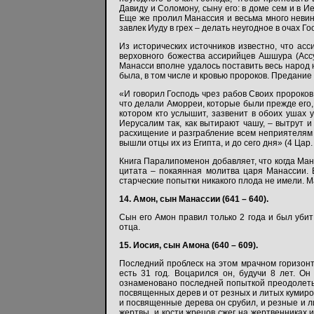
Давиду и Соломону, сыну его: в доме сем и в 
Еще же пролил Манассия и весьма много невинно
завлек Иуду в грех – делать неугодное в очах Гос
Из исторических источников известно, что ас
верховного божества ассирийцев Ашшура (Асс
Манасси вполне удалось поставить весь народ н
была, в том числе и кровью пророков. Предание 
«И говорил Господь чрез рабов Своих пророков и
что делали Аморреи, которые были прежде его, 
котором кто услышит, зазвенит в обоих ушах 
Иерусалим так, как вытирают чашу, – вытрут и 
расхищение и разграбление всем неприятелям св
вышли отцы их из Египта, и до сего дня» (4 Цар. 
Книга Паралипоменон добавляет, что когда Ман
цитата – покаянная молитва царя Манассии. 
старческие попытки никакого плода не имели. Ма
14. Амон, сын Манассии (641 – 640).
Сын его Амон правил только 2 года и был убит
отца.
15. Иосия, сын Амона (640 – 609).
Последний проблеск на этом мрачном горизонте
есть 31 год. Воцарился он, будучи 8 лет. О
ознаменовано последней попыткой преодолеть
посвященных дерев и от резных и литых кумиро
и посвященные дерева он срубил, и резные и л
жертвы, и кости жрецов сжег на жертвенниках 