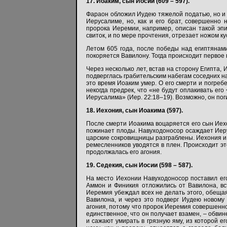
17. Иоаким, сын Иосии (609 – 597).
Фараон обложил Иудею тяжелой податью, но и ц
Иерусалиме, но, как и его брат, совершенно 
пророка Иеремии, например, описан такой эп
свиток, и по мере прочтения, отрезает ножом кус
Летом 605 года, после победы над египтянам
покоряется Вавилону. Тогда происходит первое
Через несколько лет, встав на сторону Египта,
подверглась грабительским набегам соседних на
это время Иоаким умер. О его смерти и погреб
некогда предрек, что «не будут оплакивать ег
Иерусалима» (Иер. 22:18–19). Возможно, он пог
18. Иехония, сын Иоакима (597).
После смерти Иоакима воцаряется его сын Иехо
пожинает плоды. Навуходоносор осаждает Иерус
царские сокровищницы разграблены. Иехония и м
ремесленников уводятся в плен. Происходит эт
продолжалась его агония.
19. Седекия, сын Иосии (598 – 587).
На место Иехонии Навуходоносор поставил е
Аммон и Финикия отложились от Вавилона, вс
Иеремия убеждал всех не делать этого, обещая
Вавилона, и через это подверг Иудею новому
агония, потому что пророк Иеремия совершенно 
единственное, что он получает взамен, – обвин
и сажают умирать в грязную яму, из которой е