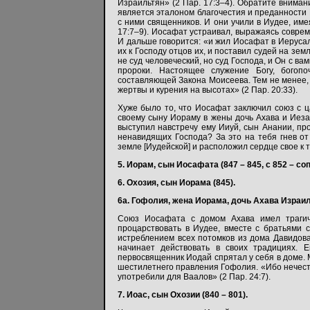
Израильтян» (2 Пар. 17:3–4). Обратите вниман
является эталоном благочестия и преданности Б
с ними священников. И они учили в Иудее, имея
17:7–9). Иосафат устраивал, выражаясь соврем
И дальше говорится: «и жил Иосафат в Иерусал
их к Господу отцов их, и поставил судей на зем
не суд человеческий, но суд Господа, и Он с вам
пророки. Настоящее служение Богу, богоп
составляющей Закона Моисеева. Тем не менее, 
жертвы и курения на высотах» (2 Пар. 20:33).
Хуже было то, что Иосафат заключил союз с 
своему сыну Иораму в жены дочь Ахава и Иез
выступил навстречу ему Ииуй, сын Анании, пр
ненавидящих Господа? За это на тебя гнев от
земле [Иудейской] и расположил сердце свое к то
5. Иорам, сын Иосафата (847 – 845, с 852 – со
6. Охозия, сын Иорама (845).
6а. Гофолия, жена Иорама, дочь Ахава Израиль
Союз Иосафата с домом Ахава имел трагиче
процарствовать в Иудее, вместе с братьями
истреблением всех потомков из дома Давидова
начинает действовать в своих традициях. Е
первосвященник Иодай спрятал у себя в доме. 
шестилетнего правления Гофолия. «Ибо нечест
употребили для Ваалов» (2 Пар. 24:7).
7. Иоас, сын Охозии (840 – 801).