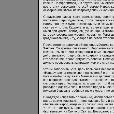
колена Неффалимова, и в опустошенных окрест
все статуи сокрушил по всей земле Израильс
осквернения, чтобы не возрождались их капища
Следующие слова дают возможность оценить
поставили цари Иудейские, чтобы совершать ку
Ваалу, солнцу, и луне, и созвездиям, и всему 
сжег ее у потока Кедрона, и истер ее в прах
были при храме Господнем, где женщины ткали о
которых совершали курения жрецы, от Гевы до
градоначальника, и ту, которая на левой стороне
После этого он занялся обновлением Храма, к
Закона
. Со времен блаженного Иеронима выск
критики считают, что священники сами сочини
действительно трудно было сохранить священн
Второзаконие, слабо аргументировано. Почему 
должно последовать за правлением его отца и 
Чтобы вопросить Бога, царь посылает первосв
«Наведу зло на место сие и на жителей его, – в
богам, чтобы раздражать Меня всеми делами рук
вас вопросить Господа, скажите: так говорит Го
смирился пред Господом, услышав то, что Я из
разодрал одежды свои, и плакал предо Мною, то
положен будешь в гробницу твою в мире, и не уви
В надежде исправить положение, Иосия собрал 
народ заключили завет – последовать Богу и со
обеспечив народ агнцами из своего имущества.
<…>; нет вам нужды носить его на раменах; сл
был вынесен из Святого Святых. Возможно, это