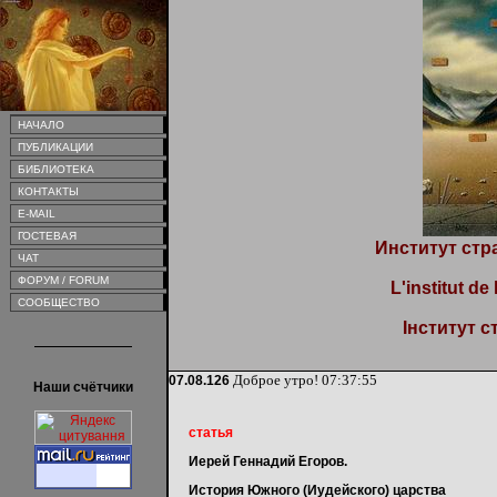
НАЧАЛО
ПУБЛИКАЦИИ
БИБЛИОТЕКА
КОНТАКТЫ
E-MAIL
ГОСТЕВАЯ
Институт стр
ЧАТ
ФОРУМ / FORUM
L'institut de
СООБЩЕСТВО
Інститут с
Доброе утро!
07:37:55
07.08.126
Наши счётчики
статья
Иерей Геннадий Егоров.
История Южного (Иудейского) царства