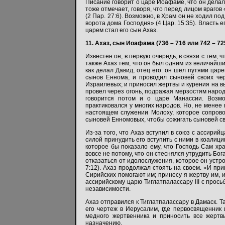
Писание говорит о царе Иоафаме, что он делал
тоже отмечает, говоря, что перед лицом врагов
(2 Пар. 27:6). Возможно, в Храм он не ходил п
ворота дома Господня» (4 Цар. 15:35). Власть
царем стал его сын Ахаз.
11. Ахаз, сын Иоафама (736 – 716 или 742 – 725
Известен он, в первую очередь, в связи с тем,
также Ахаз тем, что он был одним из величайши
как делал Давид, отец его: он шел путями цар
сынов Еннома, и проводил сыновей своих че
Израилевых; и приносил жертвы и курения на вы
провел через огонь, подражая мерзостям народ
говорится потом и о царе Манассии. Возм
практиковался у многих народов. Но, не менее 
настоящем служении Молоху, которое сопров
сыновей Енномовых, чтобы сожигать сыновей свои
Из-за того, что Ахаз вступил в союз с ассирий
силой принудить его вступить с ними в коалиц
которое бы показало ему, что Господь Сам хра
вовсе не потому, что он стеснялся утрудить Бога
отказаться от идолослужения, которое он устр
7:12). Ахаз продолжал стоять на своем. «И при
Сирийских помогают им; принесу я жертву им, и
ассирийскому царю Тиглатпалассару III с прос
независимости.
Ахаз отправился к Тиглатпалассару в Дамаск. 
его чертеж в Иерусалим, где первосвященник 
медного жертвенника и приносить все жертв
назначению.