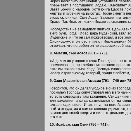
Через несколько лет Иодай устраивает перево
пребывает в послушании Иодаю. Обновляет Хр
Завет Божий с народом, хотя книга Царств по
жертвы и курения на высотах. После смерти пе
этому склонился. Сын Иодая, Захария, пытался 
Храме. Так Иоас отплатил Иодаю за спасение с
Последствия не замедлили явиться. Царь Азаи
в его руки. Тогда «Иоас, царь Иудейский, взял
Иудейские, и что он сам пожертвовал, и все зо
Сирийскому; и он отступил от Иерусалима» (4 
отмечает, что погребен он не в царских гробниц
8. Амасия, сын Иоаса (801 – 773).
«И делал он угодное в очах Господа, но не от 
наемников, но, по требованию некоего пророка
стал им поклоняться. Когда Господь снова посл
Иоасу Израильскому, который, придя с войском,
9. Озия (Азария), сын Амасии (791 – 740 или 78
Говорится, что он делал угодное в очах Господа
поскольку Господь сопутствовал ему в его начи
то есть совершить там каждение. Священники п
для каждения; и когда разгневался он на свящ
алтаря кадильного. И взглянул на него Азария
выйти оттуда, да и сам он спешил удалиться, та
самого дня своей смерти и жил в отдельном дом
его сын.
10. Иоафам, сын Озии (756 – 741).