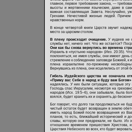
главное, первое требование закона, — требова
высоты и жертвенники языческие, даже в сам
важная составляющая Завета. Неслучайно, уж
Грехами. Нечестивой жизнью людей. Причем
нравственных норм.
В конце четвертой книги Царств звучит наде
место за царским столом.
В плену происходит очищение.
У иудеев не о
службы нет, ничего нет. Что же остается? Пос
Они как бы снова вернулись во времена стра
Израиль в «пустыню народов» (Иез. 20:35). Что
поклоняться, не имея службы, они имеют день 
стремление к соблюдению заповеди Божией, к и
плена израильтяне по-прежнему несвободны
Вернувшись из плена, они исцелились от этой б
Гибель Иудейского царства не означала от
«Приму вас Себе в народ и буду вам Богом
надеялись. У них были ситуации, которые эту
Господь спас Иерусалим, несмотря на греховно
народов (Исх. 19:5–6), они забывали, была бол
взялся, будет хранить их и охранять до бесконе
Бог говорит, что долго так продолжаться не бу
чистый остаток будет возвращен в землю обето
иметь народ Божий после возвращения из Вави
планов, то есть, ближайший исторический и д
славы, которую они предрекали, не было. Из 
отношение временем пришествия Христова, ил
Царствия Небесного во всех, кто будет вероват