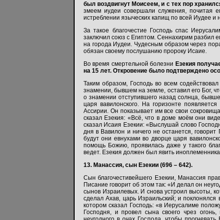
был воздвигнут Моисеем, и с тех пор хранился
змеем иудеи совершали служения, почитая е
истреблении языческих капищ по всей Иудее и 
За такое благочестие Господь спас Иерусали
заключил союз с Египтом. Сеннахирим разбил е
на города Иудеи. Чудесным образом через пор
обязан своему послушанию пророку Исаие.
Во время смертельной болезни
Езекия получае
на 15 лет. Откровение было подтверждено ос
Таким образом, Господь во всем содействовал
знамении, бывшем на земле, оставил его Бог, что
о знамении отступившего назад солнца, бывше
царя вавилонского. На горизонте появляется
Ассирии. Он показывает им все свои сокровища
сказал Езекия: «Всё, что в доме моём они вид
сказал Исаия Езекии: «Выслушай слово Господне.
дня в Вавилон и ничего не останется, говорит 
будут они евнухами во дворце царя вавилонско
помощь Божию, проявилась даже у такого благо
ведет. Езекия должен был явить иноплеменника
13. Манассия, сын Езекии (696 – 642).
Сын благочестивейшего Езекии, Манассия прав
Писание говорит об этом так: «И делал он неуг
сынов Израилевых. И снова устроил высоты, кот
сделал Ахав, царь Израильский; и поклонялся 
котором сказал Господь: «в Иерусалиме полож
Господня, и провел сына своего чрез огонь,
неугодного в очах Господа, чтобы прогневать 