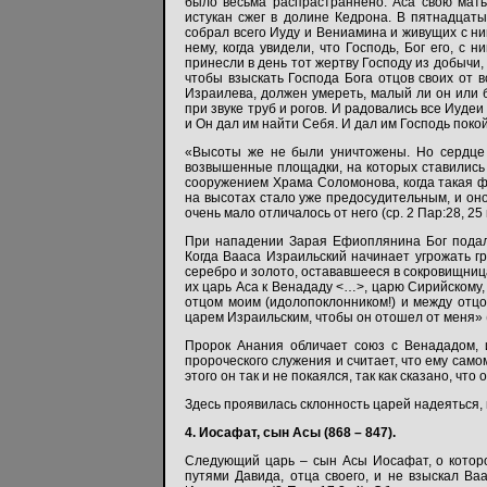
было весьма распрастраннено. Аса свою мать 
истукан сжег в долине Кедрона. В пятнадцат
собрал всего Иуду и Вениамина и живущих с н
нему, когда увидели, что Господь, Бог его, с
принесли в день тот жертву Господу из добычи, 
чтобы взыскать Господа Бога отцов своих от вс
Израилева, должен умереть, малый ли он или 
при звуке труб и рогов. И радовались все Иудеи
и Он дал им найти Себя. И дал им Господь покой 
«Высоты же не были уничтожены. Но сердце 
возвышенные площадки, на которых ставились 
сооружением Храма Соломонова, когда такая 
на высотах стало уже предосудительным, и оно
очень мало отличалось от него (ср. 2 Пар:28, 25 
При нападении Зарая Ефиоплянина Бог подал 
Когда Вааса Израильский начинает угрожать г
серебро и золото, остававшееся в сокровищницах
их царь Аса к Венададу <…>, царю Сирийскому,
отцом моим (идолопоклонником!) и между отцом
царем Израильским, чтобы он отошел от меня» (
Пророк Анания обличает союз с Венададом, 
пророческого служения и считает, что ему самом
этого он так и не покаялся, так как сказано, что
Здесь проявилась склонность царей надеяться,
4. Иосафат, сын Асы (868 – 847).
Следующий царь – сын Асы Иосафат, о которо
путями Давида, отца своего, и не взыскал Ва