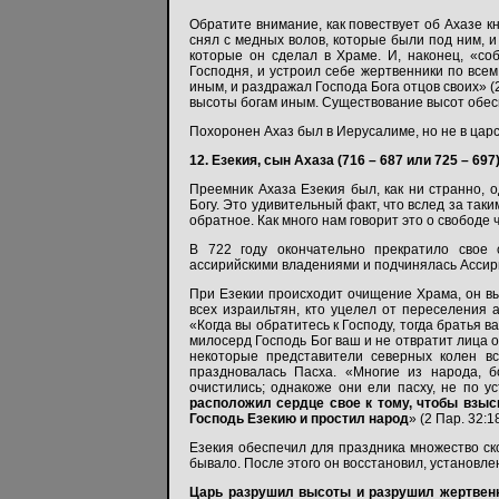
Обратите внимание, как повествует об Ахазе кн
снял с медных волов, которые были под ним, и 
которые он сделал в Храме. И, наконец, «с
Господня, и устроил себе жертвенники по все
иным, и раздражал Господа Бога отцов своих» (
высоты богам иным. Существование высот обес
Похоронен Ахаз был в Иерусалиме, но не в царс
12. Езекия, сын Ахаза (716 – 687 или 725 – 697)
Преемник Ахаза Езекия был, как ни странно, 
Богу. Это удивительный факт, что вслед за так
обратное. Как много нам говорит это о свободе 
В 722 году окончательно прекратило свое 
ассирийскими владениями и подчинялась Ассир
При Езекии происходит очищение Храма, он вы
всех израильтян, кто уцелел от переселения 
«Когда вы обратитесь к Господу, тогда братья в
милосерд Господь Бог ваш и не отвратит лица от
некоторые представители северных колен в
праздновалась Пасха. «Многие из народа, 
очистились; однакоже они ели пасху, не по ус
расположил сердце свое к тому, чтобы взыс
Господь Езекию и простил народ
» (2 Пар. 32:
Езекия обеспечил для праздника множество ско
бывало. После этого он восстановил, установл
Царь разрушил высоты и разрушил жертвен