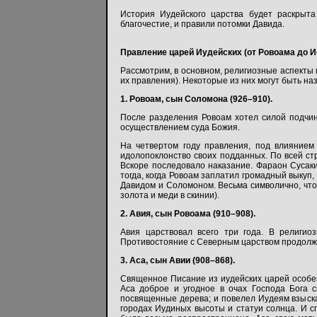
История Иудейского царства будет раскрыта
благочестие, и правили потомки Давида.
Правление царей Иудейских (от Ровоама до И
Рассмотрим, в основном, религиозные аспекты 
их правления). Некоторые из них могут быть н
1. Ровоам, сын Соломона (926–910).
После разделения Ровоам хотел силой подчин
осуществлением суда Божия.
На четвертом году правления, под влиянием
идолопоклонство своих подданных. По всей ст
Вскоре последовало наказание. Фараон Сусак
тогда, когда Ровоам заплатил громадный выкуп
Давидом и Соломоном. Весьма символично, чт
золота и меди в скинии).
2. Авия, сын Ровоама (910–908).
Авия царствовал всего три года. В религио
Противостояние с Северным царством продолжа
3. Аса, сын Авии (908–868).
Священное Писание из иудейских царей особенн
Аса доброе и угодное в очах Господа Бога с
посвященные дерева; и повелел Иудеям взыскать
городах Иудиных высоты и статуи солнца. И сп