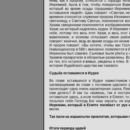
нему, как к пророку, относятся с гораздо б
Иеремией, была в том, чтобы покориться Вави
который во время осады спрашивал Иеремию о
оставшихся людей». Царь говорит: «Смотри, не 
времени относится служение пророка Иезекииля
святилищу, к Святому Святых, поклоняются вос
Храма священники поклоняются изображениям р
Храм, на который надеялись иудеи. И Иеремия п
себе, потому что весь этот Храм, и весь это
вавилоняне, и хозяева отпускают своих рабо
говорит: конечно, ведь во время осады их нечем
И пророк говорит: «Вы хотите, чтобы вас Госп
Навуходоносор в 588 г. внезапно появляется в
Иерихона был схвачен. Сыновья были убиты у не
Храмом превратили в обгорелые развалины. Все
из тех, кто остался в живых, уведены в плен.
история Иудейского царства как такового.
Судьба оставшихся в Иудее
Во главе оставшихся в Иудее наместником 
заговорщиками во главе с потомком царского
происходит одна очень характерная сцена. Рук
нам делать? И как ты скажешь, так и поступ
оставаться здесь, а если побежите в Египет, т
посылал тебя Господь Бог наш сказать: не ходи
Иеремию, который в Египте погибает от рук 
могли.
Так пали на израильтян проклятия, которыми 
Итоги периода царей