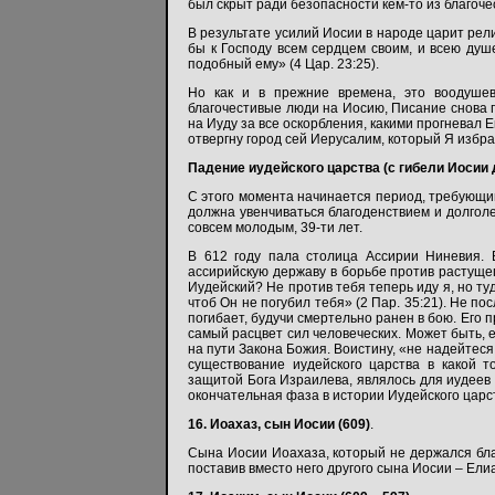
был скрыт ради безопасности кем-то из благоче
В результате усилий Иосии в народе царит рел
бы к Господу всем сердцем своим, и всею душе
подобный ему» (4 Цар. 23:25).
Но как и в прежние времена, это воодушев
благочестивые люди на Иосию, Писание снова го
на Иуду за все оскорбления, какими прогневал Е
отвергну город сей Иерусалим, который Я избрал
Падение иудейского царства (с гибели Иосии 
С этого момента начинается период, требующ
должна увенчиваться благоденствием и долголе
совсем молодым, 39-ти лет.
В 612 году пала столица Ассирии Ниневия.
ассирийскую державу в борьбе против растущег
Иудейский? Не против тебя теперь иду я, но туд
чтоб Он не погубил тебя» (2 Пар. 35:21). Не п
погибает, будучи смертельно ранен в бою. Его пр
самый расцвет сил человеческих. Может быть, е
на пути Закона Божия. Воистину, «не надейтеся 
существование иудейского царства в какой 
защитой Бога Израилева, являлось для иудее
окончательная фаза в истории Иудейского царст
16. Иоахаз, сын Иосии (609)
.
Сына Иосии Иоахаза, который не держался бла
поставив вместо него другого сына Иосии – Ели