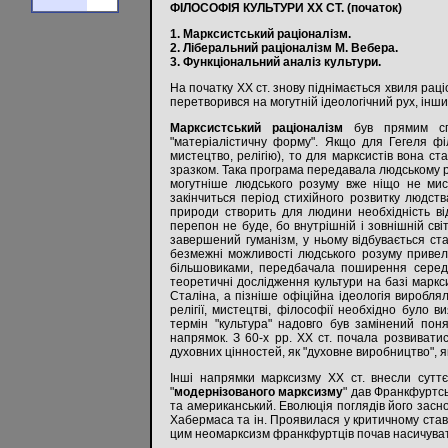
ФІЛОСОФІЯ КУЛЬТУРИ ХХ СТ. (початок)
1. Марксистський раціоналізм.
2. Ліберальний раціоналізм М. Вебера.
3. Функціональний аналіз культури.
На початку ХХ ст. знову піднімається хвиля рац
перетворився на могутній ідеологічний рух, інши
Марксистський раціоналізм
був прямим спад
"матеріалістичну форму". Якщо для Гегеля фі
мистецтво, релігію), то для марксистів вона с
зразком. Така програма передавала людському р
могутніше людського розуму вже ніщо не мис
закінчиться період стихійного розвитку людств
природи створить для людини необхідність в
перепон не буде, бо внутрішній і зовнішній св
завершений гуманізм, у ньому відбувається ст
безмежні можливості людського розуму привел
більшовиками, передбачала поширення серед н
теоретичні дослідження культури на базі маркси
Сталіна, а пізніше офіційна ідеологія вироблял
релігії, мистецтві, філософії необхідно було 
термін "культура" надовго був замінений поня
напрямок. З 60-х рр. ХХ ст. почала розвиватис
духовних цінностей, як "духовне виробництво", 
Інші напрямки марксизму ХХ ст. внесли суттє
"
модернізованого марксизму
" дав Франкфуртсь
та американський. Еволюція поглядів його заснов
Хабермаса та ін. Проявилася у критичному став
цим неомарксизм франкфуртців почав насичувати