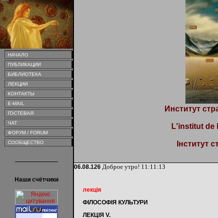
НАЧАЛО
ПУБЛИКАЦИИ
БИБЛИОТЕКА
ЛЕКЦИИ
КОНТАКТЫ
E-MAIL
Институт стр
ГОСТЕВАЯ
ЧАТ
L'institut de
ФОРУМ / FORUM
СООБЩЕСТВО
Інститут с
Доброе утро!
11:11:13
06.08.126
Наши счётчики
лекція
ФІЛОСОФІЯ КУЛЬТУРИ
ЛЕКЦІЯ V.