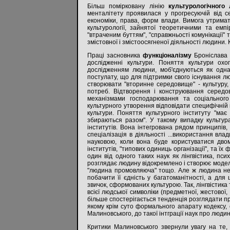
Більш помірковану лінію
культурологічного 
менталітету проявилася у прогресуючій від сер
економіки, права, форм влади. Вимога утримат
культурології, зайнятої теоретичними та емпі
"втраченим буттям", "справжньості комунікації" 
змістовної і змістоосягненої діяльності людини. 
Праці засновника
функціоналізму
Броніслава 
дослідженні культури. Поняття культури охо
дослідженням людини, моб'єднуються як одна
постулату, що для підтримки свого існування л
створювати "вторинне середовище" - культуру,
потреб. Відтворення і конструювання середо
механізмами господарювання та соціального 
культурного утворення відповідати специфічній 
культури. Поняття культурного інституту "ма
збираються разом". У такому випадку культура
інститутів. Вона інтегрована рядом принципів, 
спеціалізація в діяльності ...використання влад
науковою, коли вона буде користуватися двом
інститутів, "типових одиниць організації", та ї
один від одного таких наук як лінгвістика, псих
розглядає людину відокремлено і створює модель "
"людина промовляюча" тощо. Але ж людина не 
побачити її єдність у багатоманітності, а для 
звичок, сформованих культурою. Так, лінгвістик
всієї людської символіки (предметної, жестової, 
більше спостерігається тенденція розглядати пра
якому крім суто формального апарату кодексу, с
Малиновського, до такої інтграції наук про люд
Критики Малиновського звернули увагу на те, 