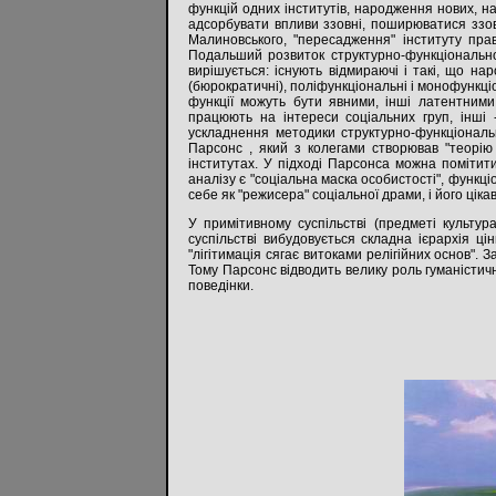
функцій одних інститутів, народження нових, на
адсорбувати впливи ззовні, поширюватися ззовн
Малиновського, "пересадження" інституту прав
Подальший розвиток структурно-функціональног
вирішується: існують відмираючі і такі, що на
(бюрократичні), поліфункціональні і монофункці
функції можуть бути явними, інші латентними
працюють на інтереси соціальних груп, інші -
ускладнення методики структурно-функціонально
Парсонс , який з колегами створював "теорію 
інститутах. У підході Парсонса можна помітити
аналізу є "соціальна маска особистості", функці
себе як "режисера" соціальної драми, і його ціка
У примітивному суспільстві (предметі культур
суспільстві вибудовується складна ієрархія ці
"лігітимація сягає витоками релігійних основ". 
Тому Парсонс відводить велику роль гуманістичн
поведінки.