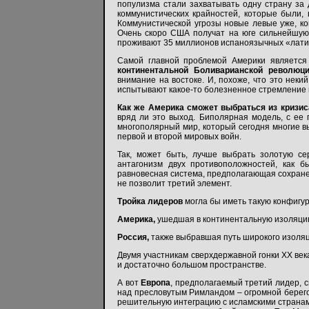
популизма стали захватывать одну страну за д
коммунистических крайностей, которые были,
Коммунистической угрозы новые левые уже, кон
Очень скоро США получат на юге сильнейшую 
проживают 35 миллионов испаноязычных «латин
Самой главной проблемой Америки является 
континентальной Боливарианской революц
внимание на востоке. И, похоже, что это неки
испытывают какое-то болезненное стремление п
Как же Америка сможет выбраться из кризис
вряд ли это выход. Биполярная модель, с ее
многополярный мир, который сегодня многие вы
первой и второй мировых войн.
Так, может быть, лучше выбрать золотую с
антагонизм двух противоположностей, как 
равновесная система, предполагающая сохранен
не позволит третий элемент.
Тройка лидеров
могла бы иметь такую конфигу
Америка,
ушедшая в континентальную изоляци
Россия,
также выбравшая путь широкого изоляц
Двумя участникам сверхдержавной гонки XX век
и достаточно большом пространстве.
А вот
Европа
, предполагаемый третий лидер, с
над пресловутым Римландом – огромной берего
решительную интеграцию с исламскими странами