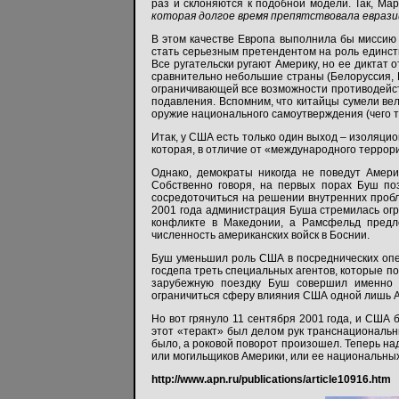
раз и склоняются к подобной модели. Так, Ма
которая долгое время препятствовала еврази
В этом качестве Европа выполнила бы миссию
стать серьезным претендентом на роль единств
Все ругательски ругают Америку, но ее диктат 
сравнительно небольшие страны (Белоруссия, В
ограничивающей все возможности противодейств
подавления. Вспомним, что китайцы сумели вел
оружие национального самоутверждения (чего та
Итак, у США есть только один выход – изоляцио
которая, в отличие от «международного террори
Однако, демократы никогда не поведут Амери
Собственно говоря, на первых порах Буш по
сосредоточиться на решении внутренних пробл
2001 года администрация Буша стремилась огр
конфликте в Македонии, а Рамсфельд предл
численность американских войск в Боснии.
Буш уменьшил роль США в посреднических опе
госдепа треть специальных агентов, которые п
зарубежную поездку Буш совершил именно 
ограничиться сферу влияния США одной лишь 
Но вот грянуло 11 сентября 2001 года, и США
этот «теракт» был делом рук транснациональны
было, а роковой поворот произошел. Теперь над
или могильщиков Америки, или ее национальных
http://www.apn.ru/publications/article10916.htm