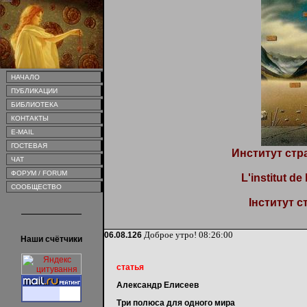
НАЧАЛО
ПУБЛИКАЦИИ
БИБЛИОТЕКА
КОНТАКТЫ
E-MAIL
ГОСТЕВАЯ
Институт стр
ЧАТ
ФОРУМ / FORUM
L'institut de
СООБЩЕСТВО
Інститут с
Доброе утро!
08:26:00
06.08.126
Наши счётчики
статья
Александр Елисеев
Три полюса для одного мира