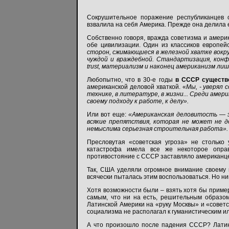
Сокрушительное поражение республиканцев 
взвалила на себя Америка. Прежде она делила 
Собственно говоря, вражда советизма и амери
обе цивилизации. Один из классиков европе
сторон, сжимающиеся в железной хватке вокру
чуждой и враждебной. Стандартизация, конф
trust, материализм и наконец американизм ли
Любопытно, что в 30-е годы
в СССР существо
американской деловой хваткой. «
Мы, - уверял 
технике, в литературе, в жизни... Среди амер
своему подходу к работе, к делу».
Или вот еще:
«Американская деловитость — э
всякие препятствия, которая не может не д
немыслима серьезная строительная работа».
Пресловутая «советская угроза» не столько
катастрофа имела все же некоторое опра
противостояние с СССР заставляло американце
Так, США уделяли огромное внимание своему
всячески пыталась этим воспользоваться. Но ниг
Хотя возможности были – взять хотя бы пример
самым, что ни на есть, решительным образо
Латинской Америки на «руку Москвы» и «советс
социализма не располагал к гуманистическим и
А что произошло после падения СССР? Латин