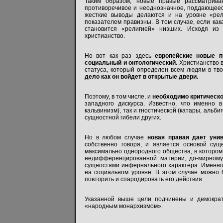
Таким образом, новые правые рассматрив
противоречивое и неоднозначное, поддающеес
жесткие выводы делаются и на уровне «рел
показателем правизны. В том случае, если как
становится «религией» низших. Исходя из
христианство.
Но вот как раз здесь
европейские новые п
социальный и онтологический.
Христианство в
статуса, который определен всем людям в тв
дело как он войдет в открытые двери.
Поэтому, в том числе, и
необходимо критическ
западного дискурса. Известно, что именно в
кальвинизм), так и гностической (катары, альб
сущностной гибели других.
Но в любом случае
новая правая дает уни
собственно говоря, и является основой сущ
максимально однородного общества, в котором
недифференцированной материи, до-мирному 
сущностями инфернального характера. Именно о
на социальном уровне. В этом случае можно 
повторить и спародировать его действия.
Указанной выше цели подчинены и демократ
«народным монархизмом».