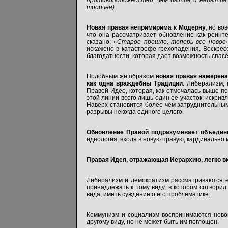
противоположностей, чем бытие и небытие. 
троичен).
Новая правая непримирима к Модерну
, но во
что она рассматривает обновление как реинт
сказано: «
Старое прошло, теперь все новое
искажено в катастрофе грехопадения. Воскрес
благодатности, которая дает возможность спасе
Подобным же образом
новая правая намерена
как одна враждебны Традиции
. Либерализм,
Правой Идее, которая, как отмечалась выше п
этой линии всего лишь один ее участок, искрив
Наверх становится более чем затруднительным
разрывы некогда единого целого.
Обновление Правой подразумевает объедине
идеология, входя в новую правую, кардинально 
Правая Идея, отражающая Иерархию, легко вк
Либерализм и демократизм рассматриваются е
принадлежать к тому виду, в котором сотворил
вида, иметь суждение о его проблематике.
Коммунизм и социализм воспринимаются новой
другому виду, но не может быть им поглощен.