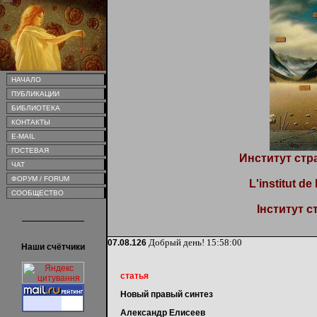
НАЧАЛО
ПУБЛИКАЦИИ
БИБЛИОТЕКА
КОНТАКТЫ
E-MAIL
ГОСТЕВАЯ
Институт стр
ЧАТ
ФОРУМ / FORUM
L'institut de
СООБЩЕСТВО
Інститут с
Добрый день!
15:58:00
07.08.126
Наши счётчики
статья
Новый правый синтез
Александр Елисеев