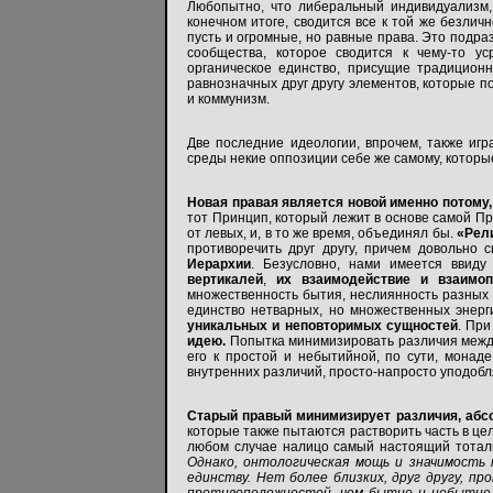
Любопытно, что либеральный индивидуализм, 
конечном итоге, сводится все к той же безлич
пусть и огромные, но равные права. Это подра
сообщества, которое сводится к чему-то 
органическое единство, присущие традицион
равнозначных друг другу элементов, которые п
и коммунизм.
Две последние идеологии, впрочем, также иг
среды некие оппозиции себе же самому, которы
Новая правая является новой именно потому
тот Принцип, который лежит в основе самой Пр
от левых, и, в то же время, объединял бы.
«Рели
противоречить друг другу, причем довольно 
Иерархии
. Безусловно, нами имеется ввид
вертикалей
,
их взаимодействие и взаимоп
множественность бытия, неслиянность разных ф
единство нетварных, но множественных энерг
уникальных и неповторимых сущностей
. Пр
идею.
Попытка минимизировать различия между
его к простой и небытийной, по сути, мона
внутренних различий, просто-напросто уподобл
Старый правый
минимизирует различия, абс
которые также пытаются растворить часть в цел
любом случае налицо самый настоящий тотал
Однако, онтологическая мощь и значимость 
единству. Нет более близких, друг другу, пр