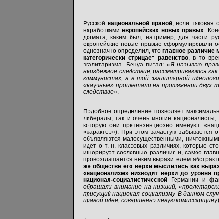
Русской
национальной правой
, если таковая
наработками
европейских новых правых
. Ко
догмата, каким был, например, для части р
европейские новые правые сформулировали ос
однозначно определил, что
главное различие 
категорически отрицает равенство
, в то вр
эгалитаризма. Бенуа писал: «
Я называю прав
неизбежное следствие, рассматриваются как бл
коммунистах, а в той эгалитарной идеологи
«научные» процветали на протяжении двух ты
следствие
».
Подобное определение позволяет максимально 
либералы, так и очень многие националисты
которую они претензенциозно именуют «наци
«характер»). При этом зачастую забывается 
объявляются малосущественными, ничтожными
идет о т. н. классовых различиях, которые с
игнорирует сословные различия и, самое главн
провозглашается неким выразителем абстрактн
же обществе его верхи мыслились как выраз
«национализм» низводит верхи до уровня п
национал-социалистической
Германии и
фаш
обращали внимание на низший, «пролетарски
присущий национал-социализмy. В данном сл
правой идее, совершенно левую комиссарщину
)